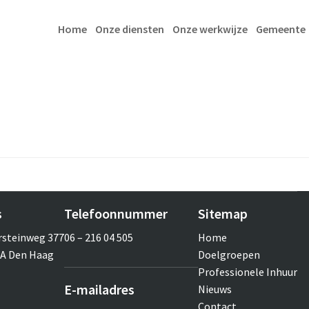
Home
Onze diensten
Onze werkwijze
Gemeente
s
Telefoonnummer
Sitemap
rsteinweg 377
06 – 216 04 505
Home
KA Den Haag
Doelgroepen
Professionele Inhuur
E-mailadres
Nieuws
Contact