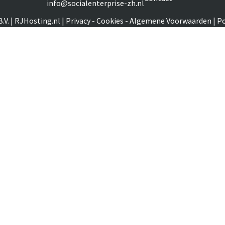
info@socialenterprise-zh.nl
.V.
|
RJHosting.nl
|
Privacy - Cookies - Algemene Voorwaarden
|
Po